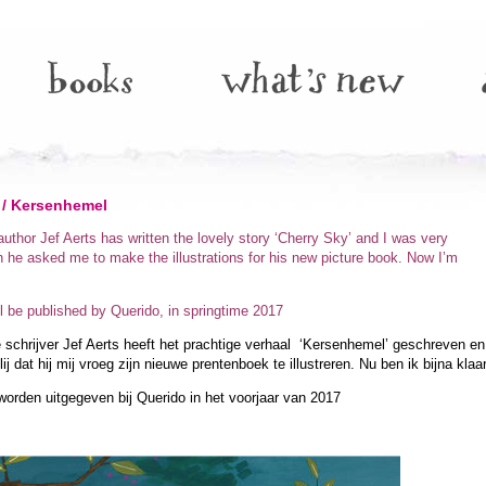
 / Kersenhemel
uthor Jef Aerts has written the lovely story ‘Cherry Sky’ and I was very
 he asked me to make the illustrations for his new picture book. Now I’m
l be published by Querido, in springtime 2017
 schrijver Jef Aerts heeft het prachtige verhaal ‘Kersenhemel’ geschreven en
lij dat hij mij vroeg zijn nieuwe prentenboek te illustreren. Nu ben ik bijna klaar
worden uitgegeven bij Querido in het voorjaar van 2017