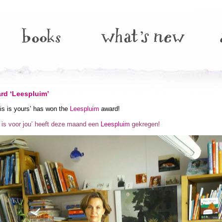
rd ‘Leespluim’
is is yours’ has won the
Leespluim
award!
t is voor jou’ heeft deze maand een
Leespluim
gekregen!