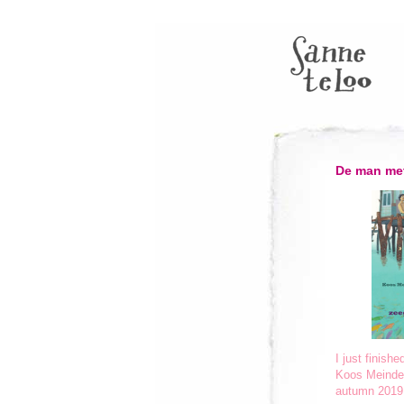
De man met
I just finish
Koos Meindert
autumn 2019